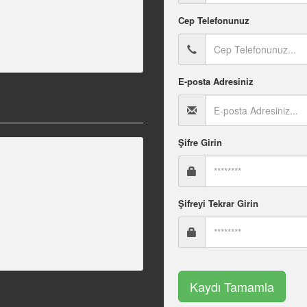
Cep Telefonunuz
E-posta Adresiniz
Şifre Girin
Şifreyi Tekrar Girin