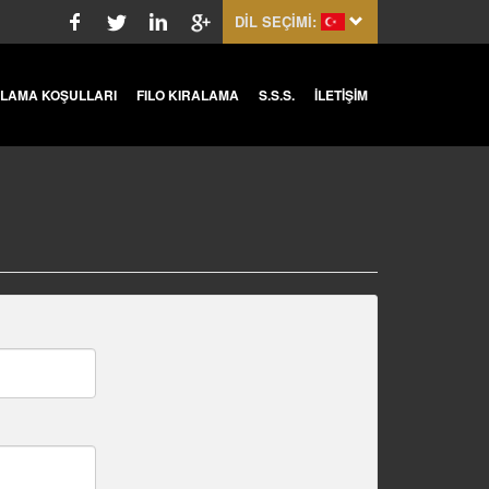
DİL SEÇİMİ:
ALAMA KOŞULLARI
FILO KIRALAMA
S.S.S.
İLETİŞİM