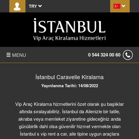
TRY
0 544 324 00 60
MENU
ANASAYFA
İstanbul Caravelle Kiralama
HAKKIMIZDA
Yayınlanma Tarihi: 14/08/2022
FİYAT LİSTESİ
Vip Araç Kiralama hizmetlerini özet olarak şu başlıklar
altında sıralayabiliriz. İstanbul da Ailenizle bir tatile,
TRANSFER
akraba veya memleket ziyaretine gideceğiniz anda
günübirlik dahi olsa güvenilir hizmet vermekte olan
KIRALAMA KOŞULLARI
İstanbul s vip rent a car, aile tipine uygun araçlara