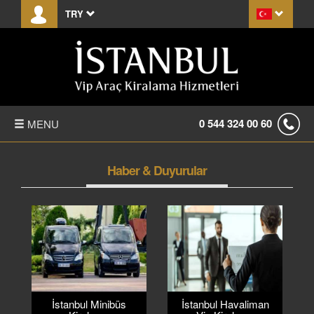
TRY
0 544 324 00 60
MENU
ANASAYFA
Haber & Duyurular
HAKKIMIZDA
FİYAT LİSTESİ
TRANSFER
KIRALAMA KOŞULLARI
İstanbul Minibüs
İstanbul Havaliman