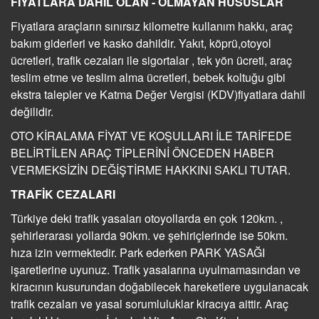
FİYATLARA DAHİL OLAN - OLMAYAN HUSUSLAR
Fiyatlara araçların sınırsız kilometre kullanım hakkı, araç
bakım giderleri ve kasko dahildir. Yakıt, köprü,otoyol
ücretleri, trafik cezaları ile sigortalar , tek yön ücreti, araç
teslim etme ve teslim alma ücretleri, bebek koltuğu gibi
ekstra talepler ve Katma Değer Vergisi (KDV)fiyatlara dahil
değilidir.
OTO KİRALAMA FİYAT VE KOŞULLARI İLE TARİFEDE
BELİRTİLEN ARAÇ TİPLERİNİ ÖNCEDEN HABER
VERMEKSİZİN DEĞİŞTİRME HAKKINI SAKLI TUTAR.
TRAFİK CEZALARI
Türkiye deki trafik yasaları otoyollarda en çok 120km. ,
şehirlerarası yollarda 90km. ve şehiriçlerinde ise 50km.
hıza izin vermektedir. Park ederken PARK YASAĞI
işaretlerine uyunuz. Trafik yasalarına uyulmamasından ve
kiracının kusurundan doğabilecek hareketlere uygulanacak
trafik cezaları ve yasal sorumluluklar kiracıya aittir. Araç