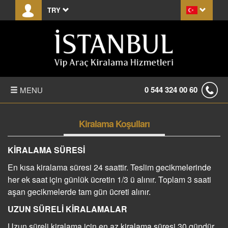
TRY
0 544 324 00 60
MENU
ANASAYFA
Kiralama Koşulları
HAKKIMIZDA
KİRALAMA SÜRESİ
FİYAT LİSTESİ
En kısa kiralama süresi 24 saattir. Teslim gecikmelerinde
her ek saat için günlük ücretin 1/3 ü alınır. Toplam 3 saati
TRANSFER
aşan gecikmelerde tam gün ücreti alınır.
UZUN SÜRELİ KİRALAMALAR
KIRALAMA KOŞULLARI
Uzun süreli kiralama için en az kiralama süresi 30 gündür.