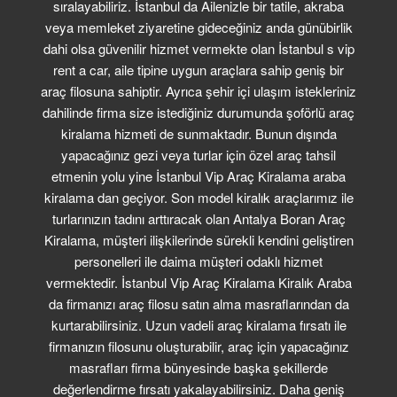
sıralayabiliriz. İstanbul da Ailenizle bir tatile, akraba
FILO KIRALAMA
veya memleket ziyaretine gideceğiniz anda günübirlik
dahi olsa güvenilir hizmet vermekte olan İstanbul s vip
S.S.S.
rent a car, aile tipine uygun araçlara sahip geniş bir
araç filosuna sahiptir. Ayrıca şehir içi ulaşım istekleriniz
İLETİŞİM
dahilinde firma size istediğiniz durumunda şoförlü araç
kiralama hizmeti de sunmaktadır. Bunun dışında
yapacağınız gezi veya turlar için özel araç tahsil
etmenin yolu yine İstanbul Vip Araç Kiralama araba
kiralama dan geçiyor. Son model kiralık araçlarımız ile
turlarınızın tadını arttıracak olan Antalya Boran Araç
Kiralama, müşteri ilişkilerinde sürekli kendini geliştiren
personelleri ile daima müşteri odaklı hizmet
vermektedir. İstanbul Vip Araç Kiralama Kiralık Araba
da firmanızı araç filosu satın alma masraflarından da
kurtarabilirsiniz. Uzun vadeli araç kiralama fırsatı ile
firmanızın filosunu oluşturabilir, araç için yapacağınız
masrafları firma bünyesinde başka şekillerde
değerlendirme fırsatı yakalayabilirsiniz. Daha geniş